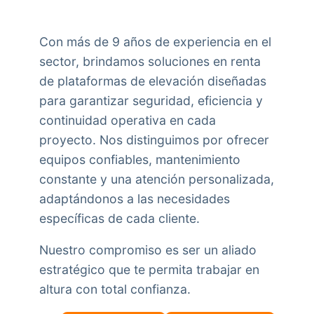
Con más de 9 años de experiencia en el
sector, brindamos soluciones en renta
de plataformas de elevación diseñadas
para garantizar seguridad, eficiencia y
continuidad operativa en cada
proyecto. Nos distinguimos por ofrecer
equipos confiables, mantenimiento
constante y una atención personalizada,
adaptándonos a las necesidades
específicas de cada cliente.
Nuestro compromiso es ser un aliado
estratégico que te permita trabajar en
altura con total confianza.